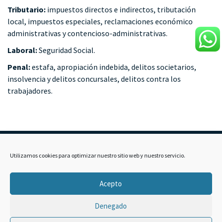
Tributario:
impuestos directos e indirectos, tributación
local, impuestos especiales, reclamaciones económico
administrativas y contencioso-administrativas.
Laboral:
Seguridad Social.
Penal:
estafa, apropiación indebida, delitos societarios,
insolvencia y delitos concursales, delitos contra los
trabajadores.
Utilizamos cookies para optimizar nuestro sitio web y nuestro servicio.
Contacto
Dirección: Av. de Barcelona, nº35, Entreplanta, 15706,
Acepto
Santiago de Compostela España Correo:
exeria@exeriaabogados.com Teléfono: +34 981 52 52 77
Denegado