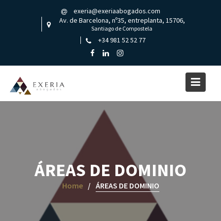
Skip
exeria@exeriaabogados.com
to
Av. de Barcelona, nº35, entreplanta, 15706,
content
Santiago de Compostela
+34 981 52 52 77
ÁREAS DE DOMINIO
Home
ÁREAS DE DOMINIO