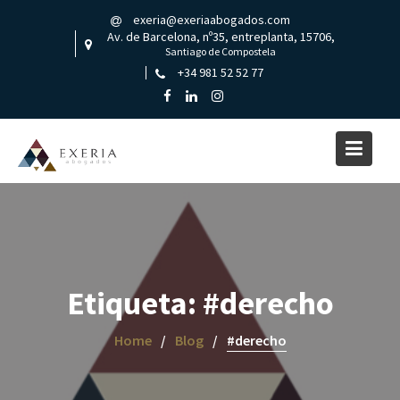
Skip
exeria@exeriaabogados.com
to
Av. de Barcelona, nº35, entreplanta, 15706,
content
Santiago de Compostela
+34 981 52 52 77
Etiqueta:
#derecho
Home
Blog
#derecho