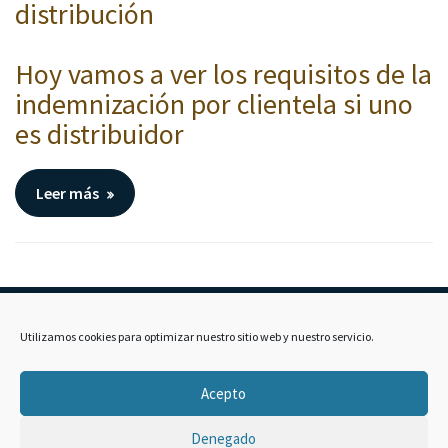
distribución
Hoy vamos a ver los requisitos de la
indemnización por clientela si uno
es distribuidor
Leer más
Utilizamos cookies para optimizar nuestro sitio web y nuestro servicio.
Contacto
Dirección: Av. de Barcelona, nº35, Entreplanta, 15706,
Acepto
Santiago de Compostela España Correo:
exeria@exeriaabogados.com Teléfono: +34 981 52 52 77
Denegado